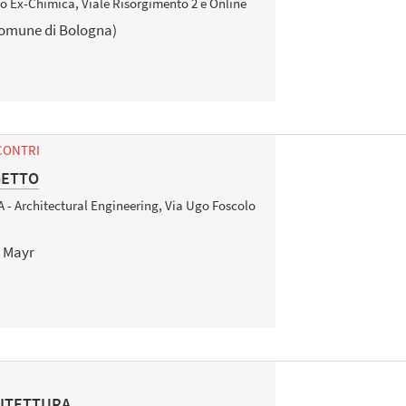
so Ex-Chimica, Viale Risorgimento 2 e Online
omune di Bologna)
CONTRI
GETTO
A - Architectural Engineering, Via Ugo Foscolo
 Mayr
ITETTURA