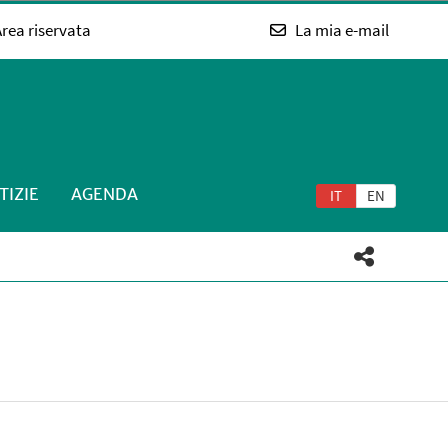
rea riservata
La mia e-mail
TIZIE
AGENDA
IT
EN