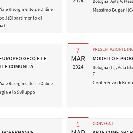
2024
Bologna, Aula 4, Ples
Viale Risorgimento 2 e Online
Massimo Bugani (C
poli (Dipartimento di
na)
7
PRESENTAZIONI E IN
MAR
 EUROPEO GECO E LE
MODELLO E PRO
ULLE COMUNITÀ
2024
Bologna (IT), Aula BE
7
Conferenza di Kuno
Viale Risorgimento 2 e Online
rgia e lo Sviluppo
1
CONVEGNI
MAR
DI GOVERNANCE
ARTE COME ARCH