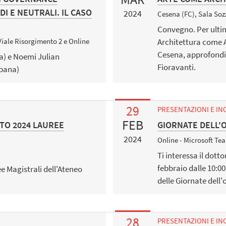
DI E NEUTRALI. IL CASO
2024
Cesena (FC), Sala Sozz
Convegno. Per ultim
Architettura come A
Viale Risorgimento 2 e Online
Cesena, approfondis
a) e Noemi Julian
Fioravanti.
rbana)
29
PRESENTAZIONI E IN
FEB
TO 2024 LAUREE
GIORNATE DELL'
2024
Online - Microsoft Te
Ti interessa il dotto
febbraio dalle 10:00
e Magistrali dell'Ateneo
delle Giornate dell
28
PRESENTAZIONI E IN