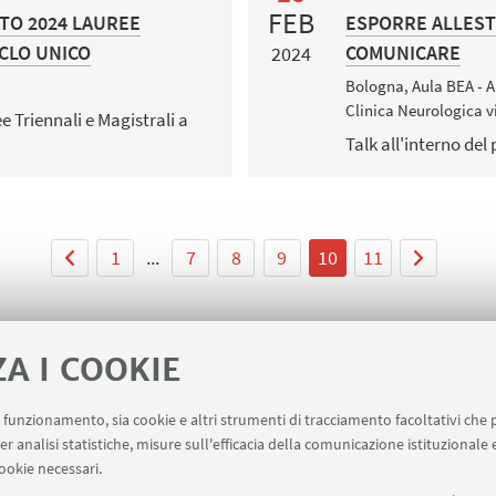
FEB
TO 2024 LAUREE
ESPORRE ALLES
ICLO UNICO
COMUNICARE
2024
Bologna, Aula BEA - A
Clinica Neurologica v
e Triennali e Magistrali a
Talk all'interno del
1
...
7
8
9
10
11
ZA I COOKIE
uo funzionamento, sia cookie e altri strumenti di tracciamento facoltativi che 
ne risorse
er analisi statistiche, misure sull'efficacia della comunicazione istituzionale
ookie necessari.