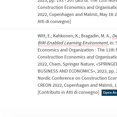
2023, pp. 193 - 207 (atti di: The 11th No
Construction Economics and Organisati
2022, Copenhagen and Malmö, May 18-20,
Atti di convegno]
Witt, E.; Kahkonen, K.; Bragadin, M. A.,
De
BIM-Enabled Learning Environment
, in
Economics and Organization : The 11th 
Construction Economics and Organisati
2022, Cham, Springer Nature, «SPRING
BUSINESS AND ECONOMICS», 2023, pp. 237
Nordic Conference on Construction Eco
CREON 2022, Copenhagen and Malmö, 1
[Contributo in Atti di convegno]
Open Ac