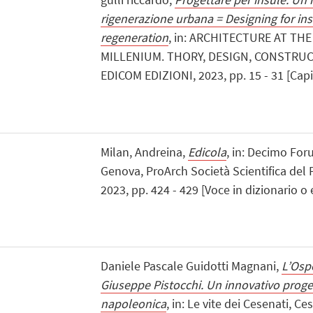
rigenerazione urbana = Designing for in
regeneration
, in: ARCHITECTURE AT TH
MILLENIUM. THORY, DESIGN, CONSTRU
EDICOM EDIZIONI, 2023, pp. 15 - 31 [Capi
Milan, Andreina,
Edicola
, in: Decimo For
Genova, ProArch Società Scientifica del P
2023, pp. 424 - 429 [Voce in dizionario o
Daniele Pascale Guidotti Magnani,
L’Ospe
Giuseppe Pistocchi. Un innovativo proget
napoleonica
, in: Le vite dei Cesenati, C