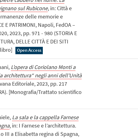
avignano sul Rubicone
, in: Città e
 permanenze delle memorie e
E E PATRIMONI, Napoli, FedOA –
2020, 2023, pp. 971 - 980 (STORIA E
URA, DELLE CITTÀ E DEI SITI
libro]
Open Access
nani,
L'opera di Coriolano Monti a
 architettura“ negli anni dell'Unità
lvana Editoriale, 2023, pp. 217
. [Monografia/Trattato scientifico
niele,
La sala e la cappella Farnese
ogna
, in: I Farnese e l’architettura.
lo III a Elisabetta regina di Spagna,