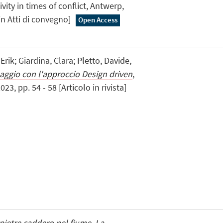
ivity in times of conflict, Antwerp,
in Atti di convegno]
Open Access
Erik; Giardina, Clara; Pletto, Davide,
laggio con l'approccio Design driven
,
3, pp. 54 - 58 [Articolo in rivista]
ietre caddero nel fiume. La