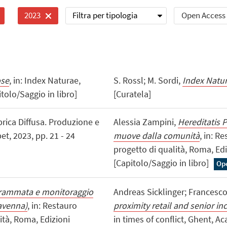
Filtra per tipologia
Open Access
2023
ose
, in: Index Naturae,
S. Rossl; M. Sordi,
Index Natu
tolo/Saggio in libro]
[Curatela]
bbrica Diffusa. Produzione e
Alessia Zampini,
Hereditatis P
t, 2023, pp. 21 - 24
muove dalla comunità
, in: R
progetto di qualità, Roma, Edi
[Capitolo/Saggio in libro]
Op
rammata e monitoraggio
Andreas Sicklinger; Francesco
Ravenna)
, in: Restauro
proximity retail and senior in
ità, Roma, Edizioni
in times of conflict, Ghent, A