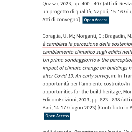
Quasar, 2023, pp. 400 - 407 (atti di: Resta
un progetto di qualità, Napoli, 15-16 Gi
Atti di convegno]
Open Access
Coraglia, U. M.; Morganti, C.; Bragadin, M
è cambiata la percezione della sostenibil
cambiamento climatico sugli edifici nella
Un primo sondaggio/How the perception 
impact of climate change on buildings 
after Covid 19. An early survey
, in: In Tr
opportunità per l’ambiente costruito/In 
opportunities for the build heritage, Mon
EdicomEdizioni, 2023, pp. 823 - 838 (atti 
Bari, 14-17 Giugno 2023) [Contributo in A
Open Access
gulli riccardo,
Progettare per insule. Un 