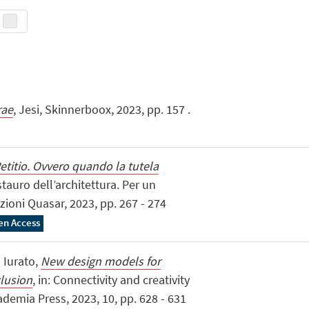
rae
, Jesi, Skinnerboox, 2023, pp. 157 .
etitio. Ovvero quando la tutela
estauro dell’architettura. Per un
zioni Quasar, 2023, pp. 267 - 274
en Access
 Iurato,
New design models for
clusion
, in: Connectivity and creativity
cademia Press, 2023, 10, pp. 628 - 631