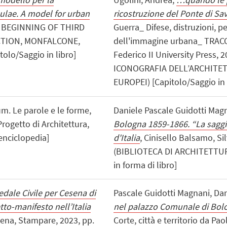
sulae. A model for urban
ricostruzione del Ponte di S
E BEGINNING OF THIRD
Guerra_ Difese, distruzioni,
CTION, MONFALCONE,
dell'immagine urbana_ TRACC
tolo/Saggio in libro]
Federico II University Press, 
ICONOGRAFIA DELL’ARCHITETT
EUROPEI) [Capitolo/Saggio in 
um. Le parole e le forme,
Daniele Pascale Guidotti Mag
rogetto di Architettura,
Bologna 1859-1866. “La saggia
 enciclopedia]
d'Italia
, Cinisello Balsamo, Si
(BIBLIOTECA DI ARCHITETTURA)
in forma di libro]
dale Civile per Cesena di
Pascale Guidotti Magnani, Da
to-manifesto nell’Italia
nel palazzo Comunale di Bol
esena, Stampare, 2023, pp.
Corte, città e territorio da Pao