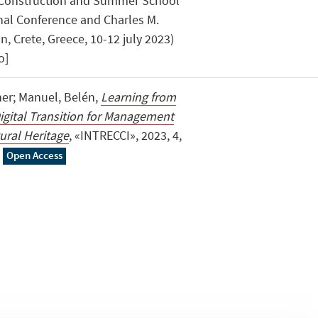
 Construction and Summer School
nal Conference and Charles M.
 Crete, Greece, 10-12 july 2023)
o]
ther; Manuel, Belén,
Learning from
igital Transition for Management
ural Heritage
, «INTRECCI», 2023, 4,
Open Access