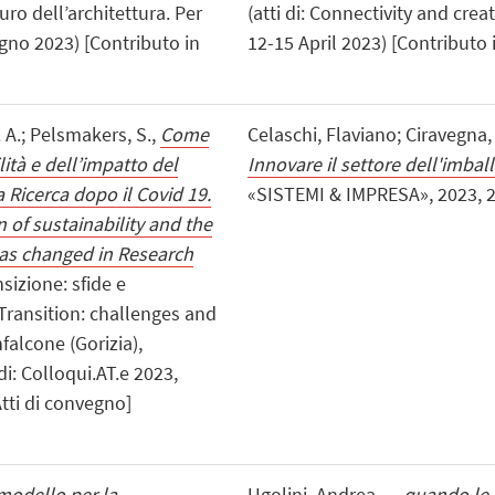
uro dell’architettura. Per
(atti di: Connectivity and creat
ugno 2023) [Contributo in
12-15 April 2023) [Contributo 
. A.; Pelsmakers, S.,
Come
Celaschi, Flaviano; Ciravegna, 
ità e dell’impatto del
Innovare il settore dell'imbal
 Ricerca dopo il Covid 19.
«SISTEMI & IMPRESA», 2023, 202
of sustainability and the
has changed in Research
ansizione: sfide e
Transition: challenges and
falcone (Gorizia),
di: Colloqui.AT.e 2023,
tti di convegno]
modello per la
Ugolini, Andrea,
…quando le p