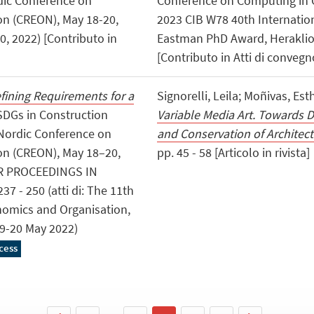
rdic Conference on
Conference on Computing in
on (CREON), May 18-20,
2023 CIB W78 40th Internatio
 2022) [Contributo in
Eastman PhD Award, Heraklion,
[Contributo in Atti di convegn
fining Requirements for a
Signorelli, Leila; Moñivas, Es
: SDGs in Construction
Variable Media Art. Towards D
Nordic Conference on
and Conservation of Architect
on (CREON), May 18–20,
pp. 45 - 58 [Articolo in rivista]
ER PROCEEDINGS IN
 - 250 (atti di: The 11th
nomics and Organisation,
9-20 May 2022)
cess