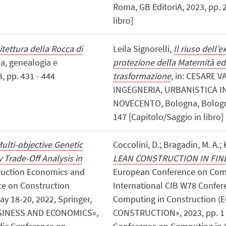
Roma, GB EditoriA, 2023, pp. 2
libro]
itettura della Rocca di
Leila Signorelli,
Il riuso dell’
ia, genealogia e
protezione della Maternità e
, pp. 431 - 444
trasformazione
, in: CESARE 
INGEGNERIA, URBANISTICA IN
NOVECENTO, Bologna, Bologna 
147 [Capitolo/Saggio in libro]
ulti-objective Genetic
Coccolini, D.; Bragadin, M. A.
 Trade-Off Analysis in
LEAN CONSTRUCTION IN FIN
truction Economics and
European Conference on Comp
ce on Construction
International CIB W78 Confer
y 18-20, 2022, Springer,
Computing in Construction (
SINESS AND ECONOMICS»,
CONSTRUCTION», 2023, pp. 1 - 