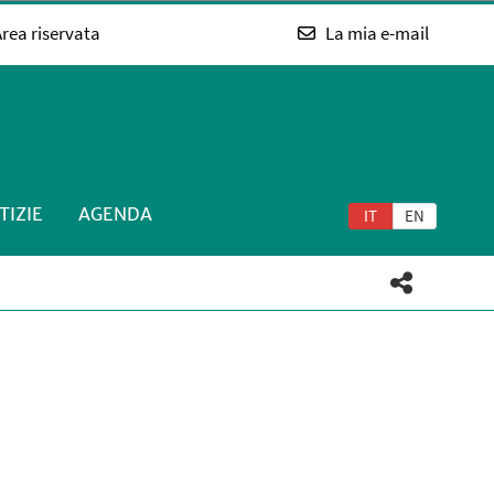
rea riservata
La mia e-mail
TIZIE
AGENDA
IT
EN