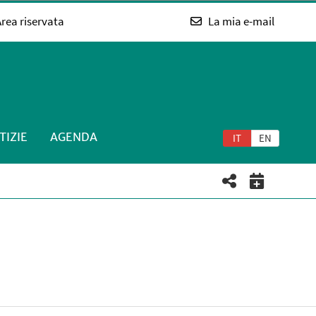
rea riservata
La mia e-mail
TIZIE
AGENDA
IT
EN