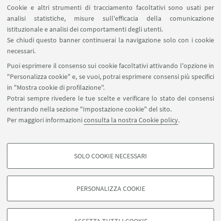
Cookie e altri strumenti di tracciamento facoltativi sono usati per
analisi statistiche, misure sull'efficacia della comunicazione
SEGUI IL DIPARTIMENTO SU:
istituzionale e analisi dei comportamenti degli utenti.
Se chiudi questo banner continuerai la navigazione solo con i cookie
necessari.
SEGUI UNIBO SU:
Puoi esprimere il consenso sui cookie facoltativi attivando l'opzione in
"Personalizza cookie" e, se vuoi, potrai esprimere consensi più specifici
in "Mostra cookie di profilazione".
Potrai sempre rivedere le tue scelte e verificare lo stato dei consensi
rientrando nella sezione "Impostazione cookie" del sito.
APP:
Per maggiori informazioni
consulta la nostra Cookie policy
.
SOLO COOKIE NECESSARI
COOKIE DI PROFILAZIONE - FACOLTATIVI
©Copyright 2026 - ALMA MATER STUDIORUM - Università di
Si tratta di cookie utilizzati per analizzare le caratteristiche della navigazione
Bologna - Via Zamboni, 33 - 40126 Bologna - PI: 01131710376 - CF:
PERSONALIZZA COOKIE
degli utenti, creare profili in base al loro comportamento sul sito, per analisi
80007010376
di marketing.
Privacy
Note legali
Informazioni sul sito e accessibilità
Mostra cookie di profilazione