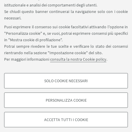
SEGUI IL DIPARTIMENTO SU:
istituzionale e analisi dei comportamenti degli utenti.
Se chiudi questo banner continuerai la navigazione solo con i cookie
necessari.
SEGUI UNIBO SU:
Puoi esprimere il consenso sui cookie facoltativi attivando l'opzione in
"Personalizza cookie" e, se vuoi, potrai esprimere consensi più specifici
in "Mostra cookie di profilazione".
Potrai sempre rivedere le tue scelte e verificare lo stato dei consensi
rientrando nella sezione "Impostazione cookie" del sito.
APP:
Per maggiori informazioni
consulta la nostra Cookie policy
.
SOLO COOKIE NECESSARI
COOKIE DI PROFILAZIONE - FACOLTATIVI
©Copyright 2026 - ALMA MATER STUDIORUM - Università di
Si tratta di cookie utilizzati per analizzare le caratteristiche della navigazione
Bologna - Via Zamboni, 33 - 40126 Bologna - PI: 01131710376 - CF:
PERSONALIZZA COOKIE
degli utenti, creare profili in base al loro comportamento sul sito, per analisi
80007010376
di marketing.
Privacy
Note legali
Informazioni sul sito e accessibilità
Mostra cookie di profilazione
Impostazioni Cookie
ACCETTA TUTTI I COOKIE
Google/Youtube Video