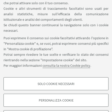
Prenotazione risorse
che potrai attivare solo con il tuo consenso.
Cookie e altri strumenti di tracciamento facoltativi sono usati per
analisi statistiche, misure sull'efficacia della comunicazione
SEGUI IL DIPARTIMENTO SU:
istituzionale e analisi dei comportamenti degli utenti.
Se chiudi questo banner continuerai la navigazione solo con i cookie
necessari.
SEGUI UNIBO SU:
Puoi esprimere il consenso sui cookie facoltativi attivando l'opzione in
"Personalizza cookie" e, se vuoi, potrai esprimere consensi più specifici
in "Mostra cookie di profilazione".
Potrai sempre rivedere le tue scelte e verificare lo stato dei consensi
rientrando nella sezione "Impostazione cookie" del sito.
APP:
Per maggiori informazioni
consulta la nostra Cookie policy
.
SOLO COOKIE NECESSARI
COOKIE DI PROFILAZIONE - FACOLTATIVI
©Copyright 2026 - ALMA MATER STUDIORUM - Università di
Si tratta di cookie utilizzati per analizzare le caratteristiche della navigazione
Bologna - Via Zamboni, 33 - 40126 Bologna - PI: 01131710376 - CF:
PERSONALIZZA COOKIE
degli utenti, creare profili in base al loro comportamento sul sito, per analisi
80007010376
di marketing.
Privacy
Note legali
Informazioni sul sito e accessibilità