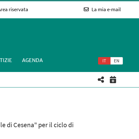
rea riservata
La mia e-mail
TIZIE
AGENDA
IT
EN
 di Cesena" per il ciclo di