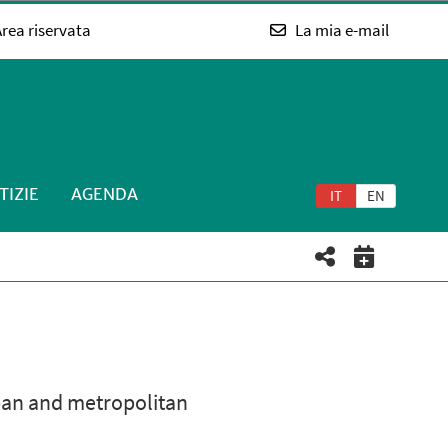
rea riservata
La mia e-mail
TIZIE
AGENDA
IT
EN
rban and metropolitan