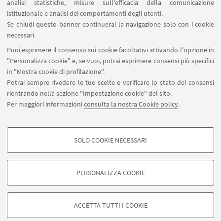
analisi statistiche, misure sull'efficacia della comunicazione
SEGUI IL DIPARTIMENTO SU:
istituzionale e analisi dei comportamenti degli utenti.
Se chiudi questo banner continuerai la navigazione solo con i cookie
necessari.
SEGUI UNIBO SU:
Puoi esprimere il consenso sui cookie facoltativi attivando l'opzione in
"Personalizza cookie" e, se vuoi, potrai esprimere consensi più specifici
in "Mostra cookie di profilazione".
Potrai sempre rivedere le tue scelte e verificare lo stato dei consensi
rientrando nella sezione "Impostazione cookie" del sito.
APP:
Per maggiori informazioni
consulta la nostra Cookie policy
.
SOLO COOKIE NECESSARI
COOKIE DI PROFILAZIONE - FACOLTATIVI
©Copyright 2026 - ALMA MATER STUDIORUM - Università di
Si tratta di cookie utilizzati per analizzare le caratteristiche della navigazione
Bologna - Via Zamboni, 33 - 40126 Bologna - PI: 01131710376 - CF:
PERSONALIZZA COOKIE
degli utenti, creare profili in base al loro comportamento sul sito, per analisi
80007010376
di marketing.
Privacy
Note legali
Informazioni sul sito e accessibilità
Mostra cookie di profilazione
Impostazioni Cookie
ACCETTA TUTTI I COOKIE
Google/Youtube Video