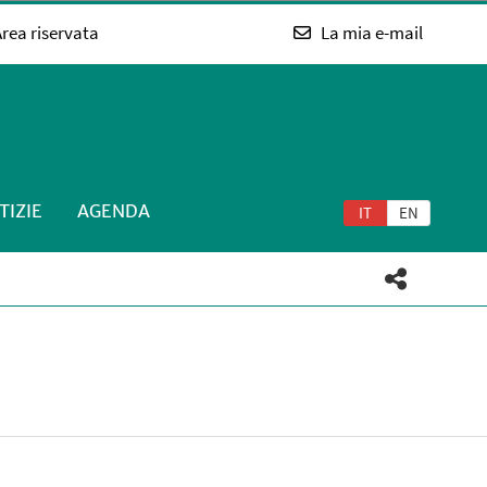
rea riservata
La mia e-mail
TIZIE
AGENDA
IT
EN