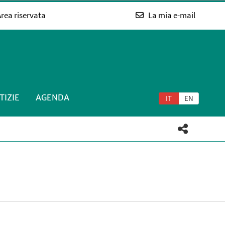
rea riservata
La mia e-mail
TIZIE
AGENDA
IT
EN