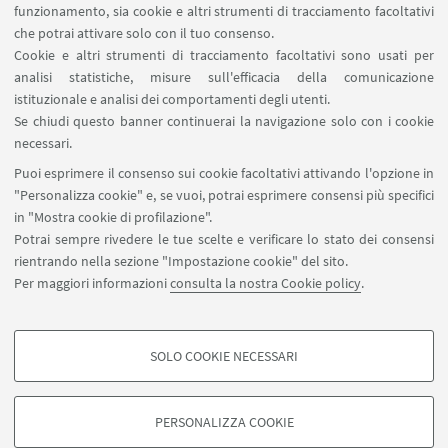
Area riservata
funzionamento, sia cookie e altri strumenti di tracciamento facoltativi
Prenotazione risorse
che potrai attivare solo con il tuo consenso.
Cookie e altri strumenti di tracciamento facoltativi sono usati per
analisi statistiche, misure sull'efficacia della comunicazione
SEGUI IL DIPARTIMENTO SU:
istituzionale e analisi dei comportamenti degli utenti.
Se chiudi questo banner continuerai la navigazione solo con i cookie
necessari.
SEGUI UNIBO SU:
Puoi esprimere il consenso sui cookie facoltativi attivando l'opzione in
"Personalizza cookie" e, se vuoi, potrai esprimere consensi più specifici
in "Mostra cookie di profilazione".
Potrai sempre rivedere le tue scelte e verificare lo stato dei consensi
rientrando nella sezione "Impostazione cookie" del sito.
APP:
Per maggiori informazioni
consulta la nostra Cookie policy
.
SOLO COOKIE NECESSARI
COOKIE DI PROFILAZIONE - FACOLTATIVI
©Copyright 2026 - ALMA MATER STUDIORUM - Università di
Si tratta di cookie utilizzati per analizzare le caratteristiche della navigazione
Bologna - Via Zamboni, 33 - 40126 Bologna - PI: 01131710376 - CF:
PERSONALIZZA COOKIE
degli utenti, creare profili in base al loro comportamento sul sito, per analisi
80007010376