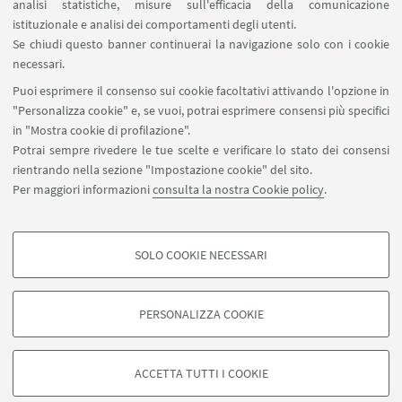
analisi statistiche, misure sull'efficacia della comunicazione
SEGUI IL DIPARTIMENTO SU:
istituzionale e analisi dei comportamenti degli utenti.
Se chiudi questo banner continuerai la navigazione solo con i cookie
necessari.
SEGUI UNIBO SU:
Puoi esprimere il consenso sui cookie facoltativi attivando l'opzione in
"Personalizza cookie" e, se vuoi, potrai esprimere consensi più specifici
in "Mostra cookie di profilazione".
Potrai sempre rivedere le tue scelte e verificare lo stato dei consensi
rientrando nella sezione "Impostazione cookie" del sito.
APP:
Per maggiori informazioni
consulta la nostra Cookie policy
.
SOLO COOKIE NECESSARI
COOKIE DI PROFILAZIONE - FACOLTATIVI
©Copyright 2026 - ALMA MATER STUDIORUM - Università di
Si tratta di cookie utilizzati per analizzare le caratteristiche della navigazione
Bologna - Via Zamboni, 33 - 40126 Bologna - PI: 01131710376 - CF:
PERSONALIZZA COOKIE
degli utenti, creare profili in base al loro comportamento sul sito, per analisi
80007010376
di marketing.
Privacy
Note legali
Informazioni sul sito e accessibilità
Mostra cookie di profilazione
Impostazioni Cookie
ACCETTA TUTTI I COOKIE
Google/Youtube Video