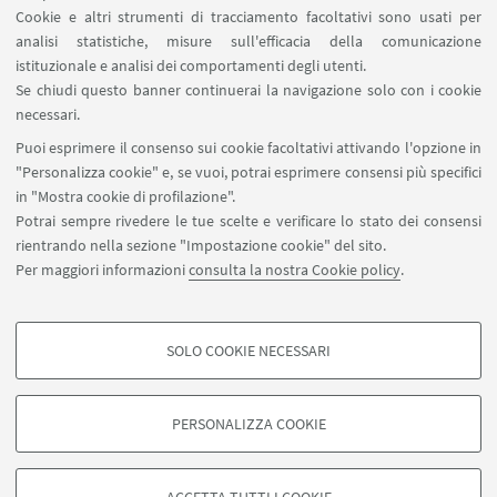
Cookie e altri strumenti di tracciamento facoltativi sono usati per
analisi statistiche, misure sull'efficacia della comunicazione
SEGUI IL DIPARTIMENTO SU:
istituzionale e analisi dei comportamenti degli utenti.
Se chiudi questo banner continuerai la navigazione solo con i cookie
necessari.
SEGUI UNIBO SU:
Puoi esprimere il consenso sui cookie facoltativi attivando l'opzione in
"Personalizza cookie" e, se vuoi, potrai esprimere consensi più specifici
in "Mostra cookie di profilazione".
Potrai sempre rivedere le tue scelte e verificare lo stato dei consensi
rientrando nella sezione "Impostazione cookie" del sito.
APP:
Per maggiori informazioni
consulta la nostra Cookie policy
.
SOLO COOKIE NECESSARI
COOKIE DI PROFILAZIONE - FACOLTATIVI
©Copyright 2026 - ALMA MATER STUDIORUM - Università di
Si tratta di cookie utilizzati per analizzare le caratteristiche della navigazione
PERSONALIZZA COOKIE
Bologna - Via Zamboni, 33 - 40126 Bologna - PI: 01131710376 - CF:
degli utenti, creare profili in base al loro comportamento sul sito, per analisi
80007010376
di marketing.
Privacy
Note legali
Informazioni sul sito e accessibilità
Mostra cookie di profilazione