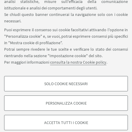
analisi statistiche, misure sull'efficacia della comunicazione
SEGUI IL DIPARTIMENTO SU:
istituzionale e analisi dei comportamenti degli utenti.
Se chiudi questo banner continuerai la navigazione solo con i cookie
necessari.
SEGUI UNIBO SU:
Puoi esprimere il consenso sui cookie facoltativi attivando l'opzione in
"Personalizza cookie" e, se vuoi, potrai esprimere consensi più specifici
in "Mostra cookie di profilazione".
Potrai sempre rivedere le tue scelte e verificare lo stato dei consensi
rientrando nella sezione "Impostazione cookie" del sito.
APP:
Per maggiori informazioni
consulta la nostra Cookie policy
.
SOLO COOKIE NECESSARI
COOKIE DI PROFILAZIONE - FACOLTATIVI
©Copyright 2026 - ALMA MATER STUDIORUM - Università di
Si tratta di cookie utilizzati per analizzare le caratteristiche della navigazione
Bologna - Via Zamboni, 33 - 40126 Bologna - PI: 01131710376 - CF:
PERSONALIZZA COOKIE
degli utenti, creare profili in base al loro comportamento sul sito, per analisi
80007010376
di marketing.
Privacy
Note legali
Informazioni sul sito e accessibilità
Mostra cookie di profilazione
Impostazioni Cookie
ACCETTA TUTTI I COOKIE
Google/Youtube Video