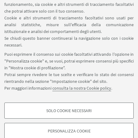
Area riservata
funzionamento, sia cookie e altri strumenti di tracciamento facoltativi
Prenotazione risorse
che potrai attivare solo con il tuo consenso.
Cookie e altri strumenti di tracciamento facoltativi sono usati per
analisi statistiche, misure sull'efficacia della comunicazione
SEGUI IL DIPARTIMENTO SU:
istituzionale e analisi dei comportamenti degli utenti.
Se chiudi questo banner continuerai la navigazione solo con i cookie
necessari.
SEGUI UNIBO SU:
Puoi esprimere il consenso sui cookie facoltativi attivando l'opzione in
"Personalizza cookie" e, se vuoi, potrai esprimere consensi più specifici
in "Mostra cookie di profilazione".
Potrai sempre rivedere le tue scelte e verificare lo stato dei consensi
rientrando nella sezione "Impostazione cookie" del sito.
APP:
Per maggiori informazioni
consulta la nostra Cookie policy
.
SOLO COOKIE NECESSARI
COOKIE DI PROFILAZIONE - FACOLTATIVI
©Copyright 2026 - ALMA MATER STUDIORUM - Università di
Si tratta di cookie utilizzati per analizzare le caratteristiche della navigazione
Bologna - Via Zamboni, 33 - 40126 Bologna - PI: 01131710376 - CF:
PERSONALIZZA COOKIE
degli utenti, creare profili in base al loro comportamento sul sito, per analisi
80007010376