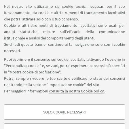
Contatti
Nel nostro sito utilizziamo sia cookie tecnici necessari per il suo
Area riservata
funzionamento, sia cookie e altri strumenti di tracciamento facoltativi
Prenotazione risorse
che potrai attivare solo con il tuo consenso.
Cookie e altri strumenti di tracciamento facoltativi sono usati per
analisi statistiche, misure sull'efficacia della comunicazione
SEGUI IL DIPARTIMENTO SU:
istituzionale e analisi dei comportamenti degli utenti.
Se chiudi questo banner continuerai la navigazione solo con i cookie
necessari.
SEGUI UNIBO SU:
Puoi esprimere il consenso sui cookie facoltativi attivando l'opzione in
"Personalizza cookie" e, se vuoi, potrai esprimere consensi più specifici
in "Mostra cookie di profilazione".
Potrai sempre rivedere le tue scelte e verificare lo stato dei consensi
rientrando nella sezione "Impostazione cookie" del sito.
APP:
Per maggiori informazioni
consulta la nostra Cookie policy
.
SOLO COOKIE NECESSARI
COOKIE DI PROFILAZIONE - FACOLTATIVI
©Copyright 2026 - ALMA MATER STUDIORUM - Università di
Si tratta di cookie utilizzati per analizzare le caratteristiche della navigazione