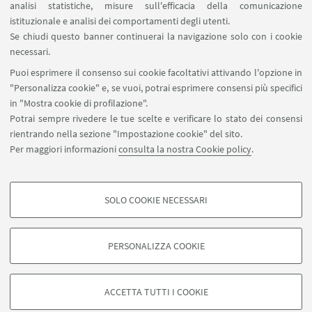
analisi statistiche, misure sull'efficacia della comunicazione
SEGUI IL DIPARTIMENTO SU:
istituzionale e analisi dei comportamenti degli utenti.
Se chiudi questo banner continuerai la navigazione solo con i cookie
necessari.
SEGUI UNIBO SU:
Puoi esprimere il consenso sui cookie facoltativi attivando l'opzione in
"Personalizza cookie" e, se vuoi, potrai esprimere consensi più specifici
in "Mostra cookie di profilazione".
Potrai sempre rivedere le tue scelte e verificare lo stato dei consensi
rientrando nella sezione "Impostazione cookie" del sito.
APP:
Per maggiori informazioni
consulta la nostra Cookie policy
.
SOLO COOKIE NECESSARI
COOKIE DI PROFILAZIONE - FACOLTATIVI
©Copyright 2026 - ALMA MATER STUDIORUM - Università di
Si tratta di cookie utilizzati per analizzare le caratteristiche della navigazione
PERSONALIZZA COOKIE
Bologna - Via Zamboni, 33 - 40126 Bologna - PI: 01131710376 - CF:
degli utenti, creare profili in base al loro comportamento sul sito, per analisi
80007010376
di marketing.
Privacy
Note legali
Informazioni sul sito e accessibilità
Mostra cookie di profilazione
ACCETTA TUTTI I COOKIE
Impostazioni Cookie
Google/Youtube Video