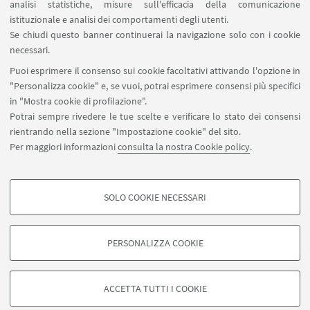
analisi statistiche, misure sull'efficacia della comunicazione
SEGUI IL DIPARTIMENTO SU:
istituzionale e analisi dei comportamenti degli utenti.
Se chiudi questo banner continuerai la navigazione solo con i cookie
necessari.
SEGUI UNIBO SU:
Puoi esprimere il consenso sui cookie facoltativi attivando l'opzione in
"Personalizza cookie" e, se vuoi, potrai esprimere consensi più specifici
in "Mostra cookie di profilazione".
Potrai sempre rivedere le tue scelte e verificare lo stato dei consensi
rientrando nella sezione "Impostazione cookie" del sito.
APP:
Per maggiori informazioni
consulta la nostra Cookie policy
.
SOLO COOKIE NECESSARI
COOKIE DI PROFILAZIONE - FACOLTATIVI
©Copyright 2026 - ALMA MATER STUDIORUM - Università di
Si tratta di cookie utilizzati per analizzare le caratteristiche della navigazione
Bologna - Via Zamboni, 33 - 40126 Bologna - PI: 01131710376 - CF:
PERSONALIZZA COOKIE
degli utenti, creare profili in base al loro comportamento sul sito, per analisi
80007010376
di marketing.
Privacy
Note legali
Informazioni sul sito e accessibilità
Mostra cookie di profilazione
Impostazioni Cookie
ACCETTA TUTTI I COOKIE
Google/Youtube Video