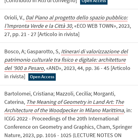
[Contributo in Atti di convegno]
Open Access
Orioli, V.,
Dal Piano al progetto dello spazio pubblico:
l’Impronta Verde e la Città 30
, «ECO WEB TOWN», 2023,
27, pp. 21 - 27 [Articolo in rivista]
Bosco, A; Gasparotto, S,
Itinerari di valorizzazione del
patrimonio culturale tra fisico e digitale: architetture
del ‘900 a Pesaro
, «AND», 2023, 44, pp. 36 - 45 [Articolo
in rivista]
Open Access
Bartolomei, Cristiana; Mazzoli, Cecilia; Morganti,
Caterina,
The Meaning of Geometry in Land Art: The
Architecture of the Woodpecker in Milano Marittima
, in:
ICGG 2022 - Proceedings of the 20th International
Conference on Geometry and Graphics, Cham, Springer
Nature, 2023, pp. 1016 - 1025 (LECTURE NOTES ON