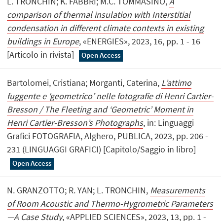
L. TRONCHIN; K. FABBRI; M.C. TOMMASINO,
A
comparison of thermal insulation with Interstitial
condensation in different climate contexts in existing
buildings in Europe
, «ENERGIES», 2023, 16, pp. 1 - 16
[Articolo in rivista]
Open Access
Bartolomei, Cristiana; Morganti, Caterina,
L’attimo
fuggente e ‘geometrico’ nelle fotografie di Henri Cartier-
Bresson / The Fleeting and ‘Geometric’ Moment in
Henri Cartier-Bresson’s Photographs
, in: Linguaggi
Grafici FOTOGRAFIA, Alghero, PUBLICA, 2023, pp. 206 -
231 (LINGUAGGI GRAFICI) [Capitolo/Saggio in libro]
Open Access
N. GRANZOTTO; R. YAN; L. TRONCHIN,
Measurements
of Room Acoustic and Thermo-Hygrometric Parameters
—A Case Study
, «APPLIED SCIENCES», 2023, 13, pp. 1 -