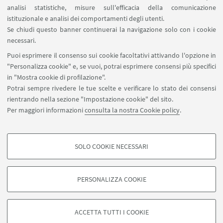
analisi statistiche, misure sull'efficacia della comunicazione
SEGUI IL DIPARTIMENTO SU:
istituzionale e analisi dei comportamenti degli utenti.
Se chiudi questo banner continuerai la navigazione solo con i cookie
necessari.
SEGUI UNIBO SU:
Puoi esprimere il consenso sui cookie facoltativi attivando l'opzione in
"Personalizza cookie" e, se vuoi, potrai esprimere consensi più specifici
in "Mostra cookie di profilazione".
Potrai sempre rivedere le tue scelte e verificare lo stato dei consensi
rientrando nella sezione "Impostazione cookie" del sito.
APP:
Per maggiori informazioni
consulta la nostra Cookie policy
.
SOLO COOKIE NECESSARI
COOKIE DI PROFILAZIONE - FACOLTATIVI
©Copyright 2026 - ALMA MATER STUDIORUM - Università di
Si tratta di cookie utilizzati per analizzare le caratteristiche della navigazione
PERSONALIZZA COOKIE
Bologna - Via Zamboni, 33 - 40126 Bologna - PI: 01131710376 - CF:
degli utenti, creare profili in base al loro comportamento sul sito, per analisi
80007010376
di marketing.
Privacy
Note legali
Informazioni sul sito e accessibilità
Mostra cookie di profilazione
ACCETTA TUTTI I COOKIE
Impostazioni Cookie